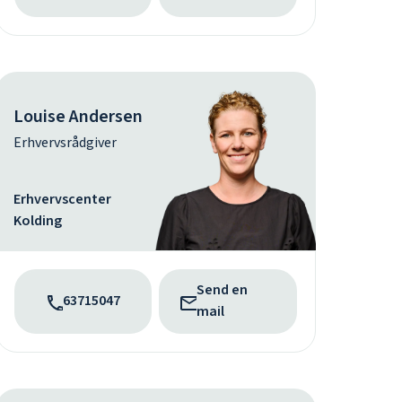
Louise Andersen
Erhvervsrådgiver
Erhvervscenter
Kolding
Send en
63715047
mail