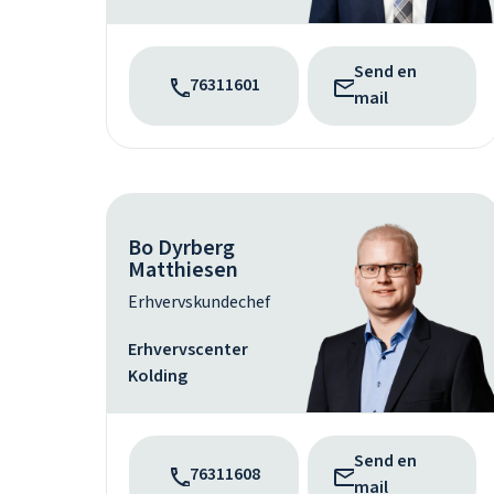
Send en
76311601
mail
Bo Dyrberg
Matthiesen
Erhvervskundechef
Erhvervscenter
Kolding
Send en
76311608
mail