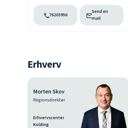
Send en
76203956
mail
Erhverv
Morten Skov
Regionsdirektør
Erhvervscenter
Kolding