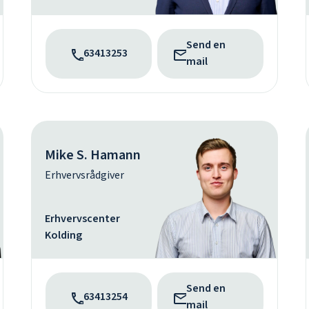
Send en
63413253
mail
Mike S. Hamann
Erhvervsrådgiver
Erhvervscenter
Kolding
Send en
63413254
mail