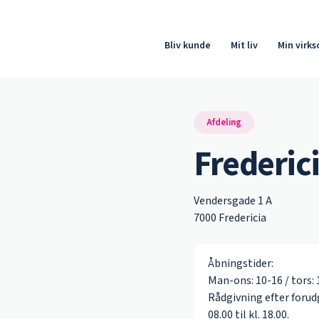
Bliv kunde
Mit liv
Min virk
Afdeling
Frederic
Vendersgade 1 A
7000 Fredericia
Åbningstider:
Man-ons: 10-16 / tors: 1
Rådgivning efter forudg
08.00 til kl. 18.00.