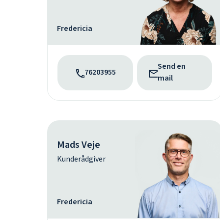
Fredericia
Send en
76203955
mail
Mads Veje
Kunderådgiver
Fredericia