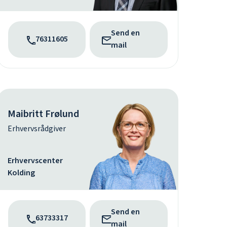
Send en
76311605
mail
Maibritt Frølund
Erhvervsrådgiver
Erhvervscenter
Kolding
Send en
63733317
mail