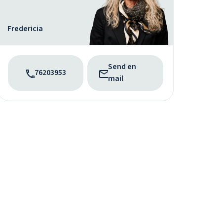
Fredericia
Send en
76203953
mail