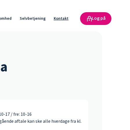
Log på
somhed
Selvbetjening
Kontakt
ia
0-17 / fre: 10-16
ående aftale kan ske alle hverdage fra kl.