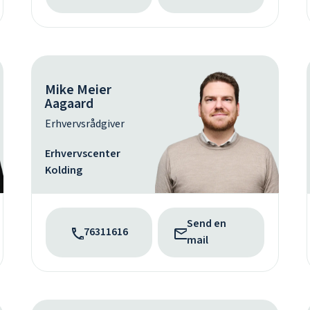
Mike Meier
Aagaard
Erhvervsrådgiver
Erhvervscenter
Kolding
Send en
76311616
mail