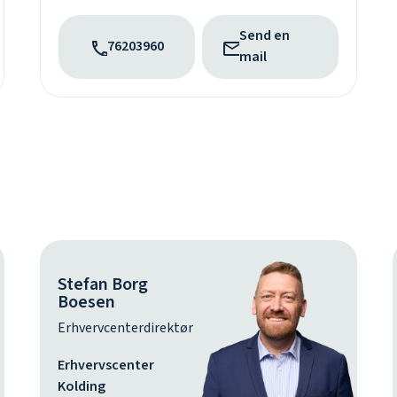
Send en
76203960
mail
Stefan Borg
Boesen
Erhvervcenterdirektør
Erhvervscenter
Kolding