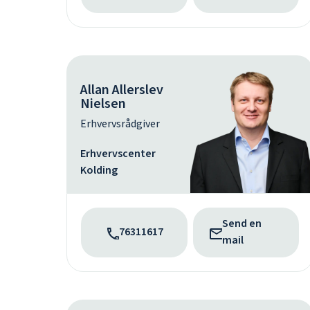
Allan Allerslev
Nielsen
Erhvervsrådgiver
Erhvervscenter
Kolding
Send en
76311617
mail