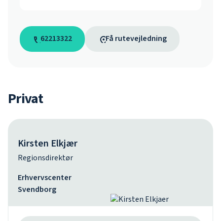
62213322
Få rutevejledning
Privat
Kirsten Elkjær
Regionsdirektør
Erhvervscenter
Svendborg