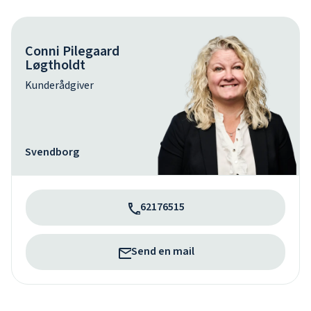
Conni Pilegaard
Løgtholdt
Kunderådgiver
Svendborg
62176515
Send en mail