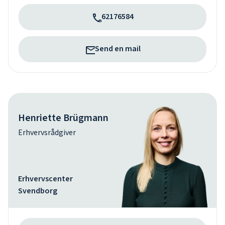
62176584
Send en mail
Henriette Brügmann
Erhvervsrådgiver
Erhvervscenter
Svendborg