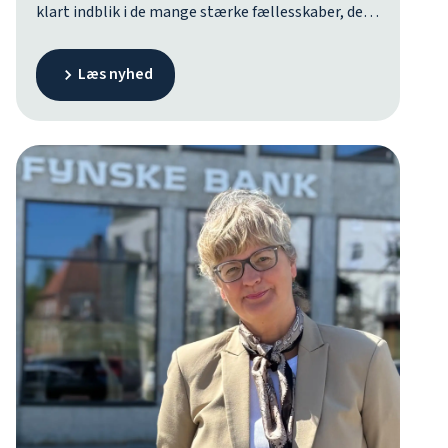
klart indblik i de mange stærke fællesskaber, der
er med til at udvikle byen og gøre den til et rart
sted at bo. - Når man som jeg kommer fra andre
Læs nyhed
byer med mange tomme butikker, er det
imponerende at se, hvordan Middelfart lykkes. Her
er liv både ved havnefronten, i centrum og i de
lokale miljøer. Det er tydeligt, at mange løfter i
flok, siger han.