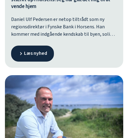
vende hjem
Daniel Ulf Pedersen er netop tiltrådt som ny
regionsdirektør i Fynske Bank i Horsens. Han
kommer med indgående kendskab til byen, solid
ledererfaring og erfaring med at bygge nye
afdelinger op. I Horsens skal han stå i spidsen for
Læs nyhed
Fynske Banks nye afdeling med fokus på høj
faglighed, stærke relationer og lokalt
engagement. Ambitionen er at være en aktiv
medspiller i en by i fremgang.