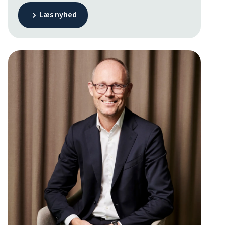
gælder ikke mindst i GOG og den maritime
Læs nyhed
branche. Søndag den 31. maj fylder hun 60 år, men
drivkraften til fortsat at udvikle byen fylder langt
mere for hende end det runde tal.