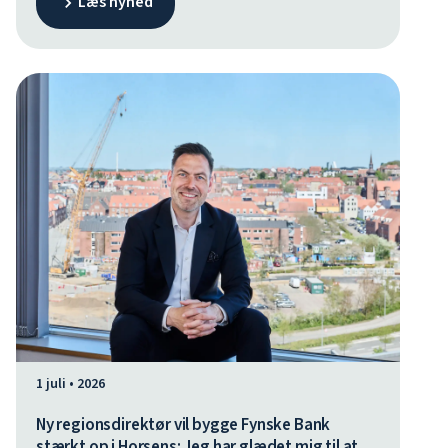
Læs nyhed
fortsætter samtidig i en ny rolle i Fynske Bank ved
siden af studierne.
1 juli • 2026
Ny regionsdirektør vil bygge Fynske Bank
stærkt op i Horsens: Jeg har glædet mig til at