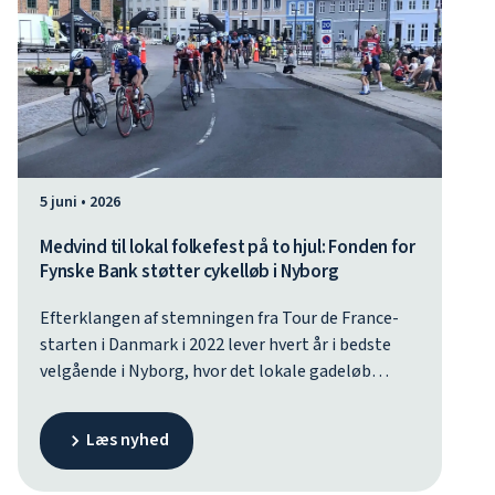
5 juni • 2026
Medvind til lokal folkefest på to hjul: Fonden for
Fynske Bank støtter cykelløb i Nyborg
Efterklangen af stemningen fra Tour de France-
starten i Danmark i 2022 lever hvert år i bedste
velgående i Nyborg, hvor det lokale gadeløb
samler byen til folkefest. Årets udgave afholdes
fredag den 5. juni, hvor Nyborg Cykle Klub igen
Læs nyhed
deler sin cykelglæde med resten af byen.