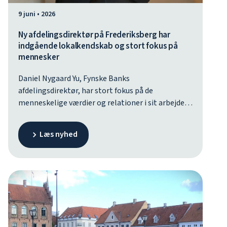
9 juni • 2026
Ny afdelingsdirektør på Frederiksberg har
indgående lokalkendskab og stort fokus på
mennesker
Daniel Nygaard Yu, Fynske Banks
afdelingsdirektør, har stort fokus på de
menneskelige værdier og relationer i sit arbejde
med at bygge bankens nye afdeling på
Frederiksberg op. For ham er det afgørende, at det
Læs nyhed
ambitiøse rådgiverhold leverer høj kvalitet og gør
en reel forskel for kunderne. – Vi kender markedet,
og konkurrencen er hård, men vi ved, hvad der
virker, og det bygger vi videre på, siger han.