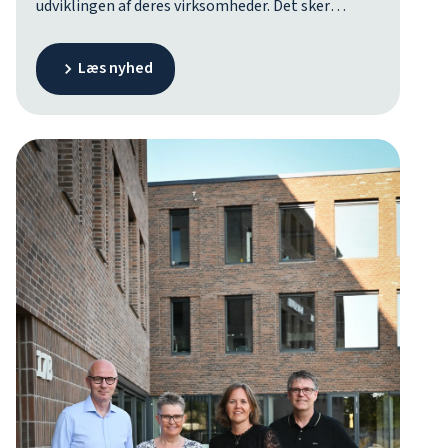
udviklingen af deres virksomheder. Det sker
gennem et intensivt forretningsudviklingsforløb
faciliteret af Erhvervshus Fyn. Finalen bliver
Læs nyhed
afviklet den 12. november på Ø6 i Odense under
Danmarks Iværksætteruge med en samlet
præmiesum på 150.000 kroner. Desuden får tre af
finalevirksomhederne tilbudt et skræddersyet
vækstforløb efter forløbets afslutning.