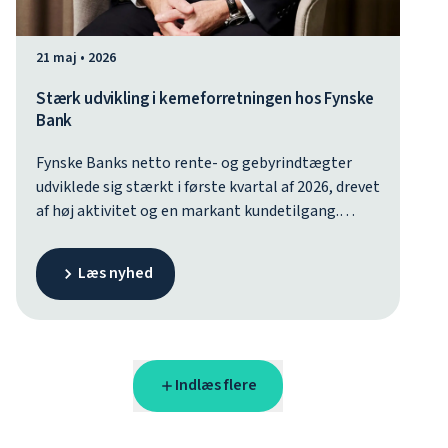
21 maj • 2026
Stærk udvikling i kerneforretningen hos Fynske
Bank
Fynske Banks netto rente- og gebyrindtægter
udviklede sig stærkt i første kvartal af 2026, drevet
af høj aktivitet og en markant kundetilgang.
Negative kursreguleringer påvirker dog
kvartalsregnskabet, som ender med et overskud
Læs nyhed
på 18,5 mio. kr. før skat. Resultatet kommer i
forlængelse af bankens seneste opjustering til
120-160 mio. kr. før skat for 2026.
Indlæs flere