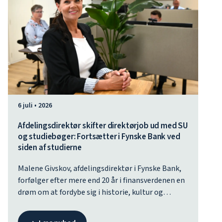
6 juli • 2026
Afdelingsdirektør skifter direktørjob ud med SU
og studiebøger: Fortsætter i Fynske Bank ved
siden af studierne
Malene Givskov, afdelingsdirektør i Fynske Bank,
forfølger efter mere end 20 år i finansverdenen en
drøm om at fordybe sig i historie, kultur og
politik, når hun til efteråret begynder at læse
Amerikanske Studier på Syddansk Universitet. Hun