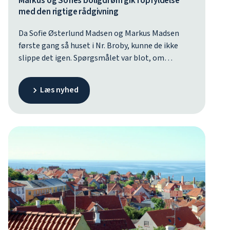
Markus og Sofies boligdrøm gik i opfyldelse
med den rigtige rådgivning
Da Sofie Østerlund Madsen og Markus Madsen
første gang så huset i Nr. Broby, kunne de ikke
slippe det igen. Spørgsmålet var blot, om
drømmen kunne realiseres, men med den rette
rådgivning fra Fynske Bank fandt de en løsning,
Læs nyhed
der passede til deres situation og gav tryghed hele
vejen. I dag er de overbeviste om, at de er landet
det helt rigtige sted – både i forhold til bolig og
bank.