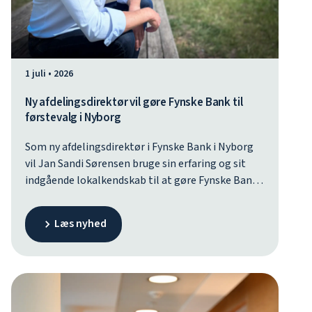
1 juli • 2026
Ny afdelingsdirektør vil gøre Fynske Bank til
førstevalg i Nyborg
Som ny afdelingsdirektør i Fynske Bank i Nyborg
vil Jan Sandi Sørensen bruge sin erfaring og sit
indgående lokalkendskab til at gøre Fynske Bank
til nyborgensernes foretrukne valg. Det skal ske
gennem fokus på nære relationer og rådgivning,
Læs nyhed
der tager udgangspunkt i det enkelte menneske.
Jan Sandi Sørensen afløser Malene Givskov, der til
september begynder på Syddansk Universitet,
men fortsætter i Fynske Bank i en ny rolle ved
siden af studierne.