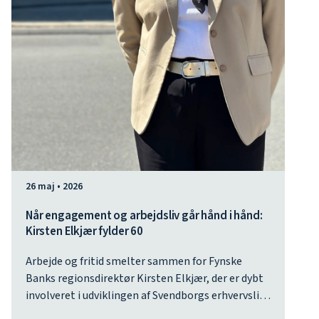
26 maj • 2026
Når engagement og arbejdsliv går hånd i hånd:
Kirsten Elkjær fylder 60
Arbejde og fritid smelter sammen for Fynske
Banks regionsdirektør Kirsten Elkjær, der er dybt
involveret i udviklingen af Svendborgs erhvervsliv
og en central figur i byens mange netværk. Det