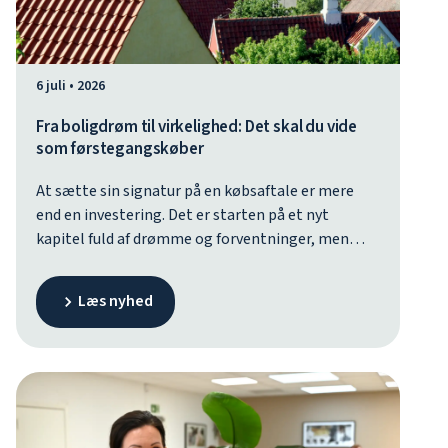
6 juli • 2026
Fra boligdrøm til virkelighed: Det skal du vide
som førstegangskøber
At sætte sin signatur på en købsaftale er mere
end en investering. Det er starten på et nyt
kapitel fuld af drømme og forventninger, men
jagten på drømmeboligen kan hurtigt ende med
forvirring og en lang række begreber og
Læs nyhed
beslutninger, du skal forholde dig til. Her er
spørgsmålene, du bør stille, og svarene fra
kunderådgiver Malene Lehrmann Jørgensen, der
hjælper dig godt videre.