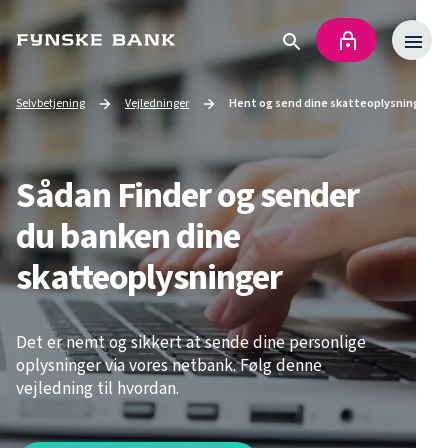
Selvbetjening
Vejledninger
Hent og send dine skatteoplysninger
Go to
Current page:
Sådan Finder og sender
du banken dine
skatteoplysninger
Det er nemt og sikkert at sende dine personlige
oplysninger via vores netbank. Følg denne
vejledning til hvordan.