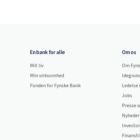
En bank for alle
Om os
Mit liv
Om Fyns
Min virksomhed
Idegrund
Fonden for Fynske Bank
Ledelse 
Jobs
Presse 
Nyheder
Investor
Finansti