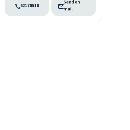
Send en
62176516
mail