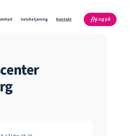
Log på
somhed
Selvbetjening
Kontakt
center
rg