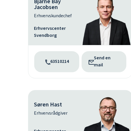
Bjarne Bay
Jacobsen
Erhvervskundechef
Erhvervscenter
Svendborg
Send en
63510214
mail
Søren Hast
Erhvervsrådgiver