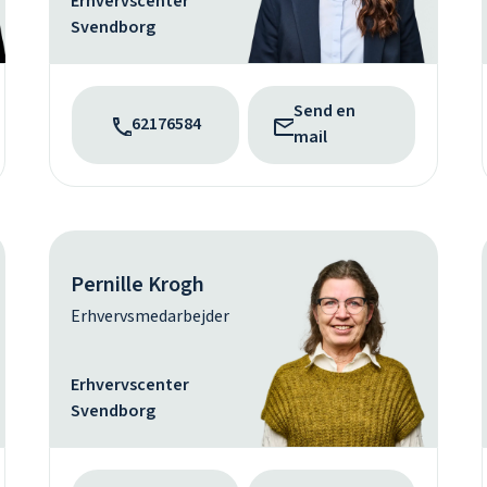
Erhvervscenter
Svendborg
Send en
62176584
mail
Pernille Krogh
Erhvervsmedarbejder
Erhvervscenter
Svendborg