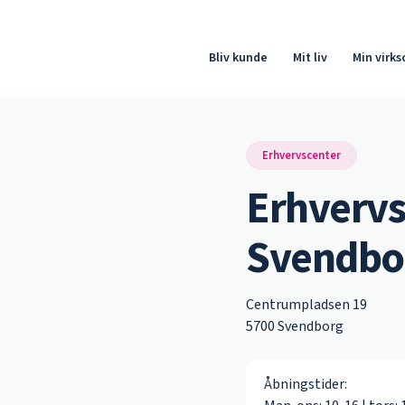
Bliv kunde
Mit liv
Min virk
Erhvervscenter
Erhvervs
Svendbo
Centrumpladsen 19
5700 Svendborg
Åbningstider: