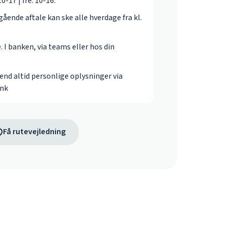
0-17 | fre: 10-16.
ående aftale kan ske alle hverdage fra kl.
. I banken, via teams eller hos din
send altid personlige oplysninger via
ank
Få rutevejledning