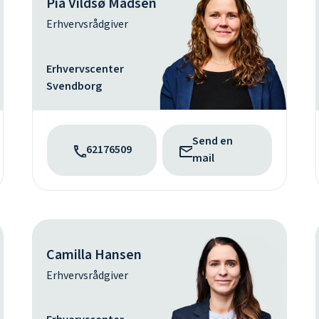
Pia Vildsø Madsen
Erhvervsrådgiver
Erhvervscenter
Svendborg
Send en
62176509
mail
Camilla Hansen
Erhvervsrådgiver