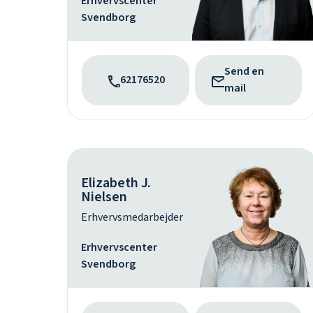
Erhvervscenter
Svendborg
Send en
62176520
mail
Elizabeth J.
Nielsen
Erhvervsmedarbejder
Erhvervscenter
Svendborg