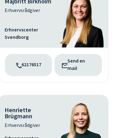
Majbritt Birkholm
Erhvervsrådgiver
Erhvervscenter
Svendborg
Send en
62176517
mail
Henriette
Brügmann
Erhvervsrådgiver