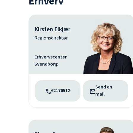
Erhverv
Kirsten Elkjær
Regionsdirektør
Erhvervscenter
Svendborg
Send en
62176512
mail