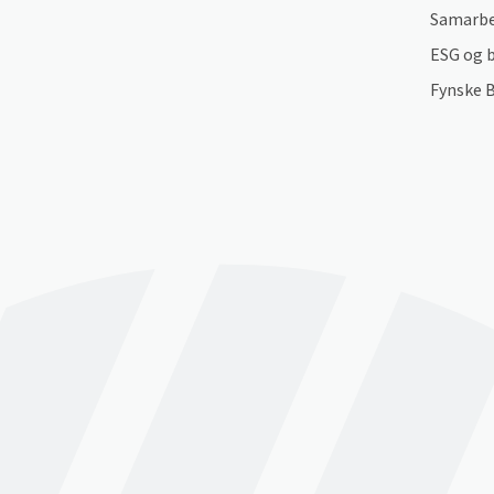
Samarbe
ESG og 
Fynske 