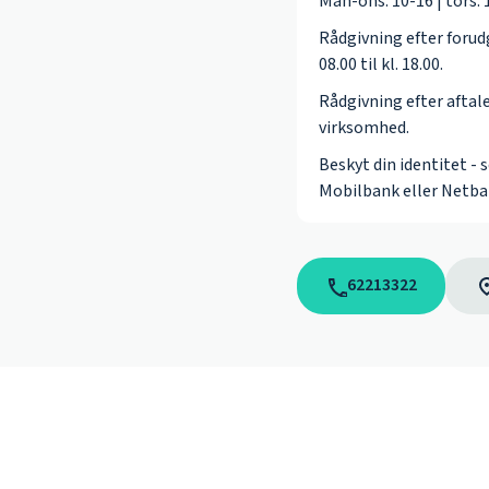
Man-ons: 10-16 | tors: 1
Rådgivning efter forudg
08.00 til kl. 18.00.
Rådgivning efter aftale
virksomhed.
Beskyt din identitet - 
Mobilbank eller Netb
62213322