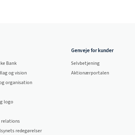
Genveje for kunder
ke Bank
Selvbetjening
lag og vision
Aktionærportalen
og organisation
og logo
 relations
lsynets redegørelser