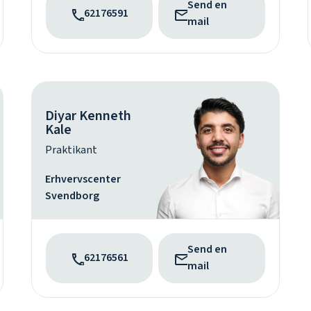
Send en
62176591
mail
Diyar Kenneth
Kale
Praktikant
Erhvervscenter
Svendborg
Send en
62176561
mail