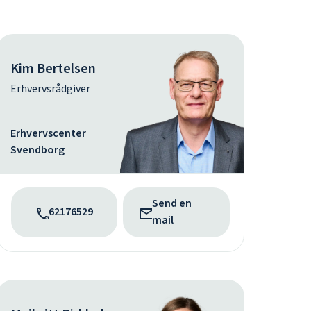
Kim Bertelsen
Erhvervsrådgiver
Erhvervscenter
Svendborg
Send en
62176529
mail