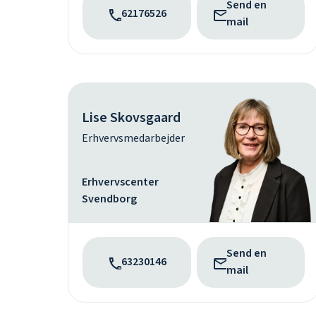
Send en
62176526
mail
Lise Skovsgaard
Erhvervsmedarbejder
Erhvervscenter
Svendborg
Send en
63230146
mail