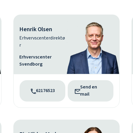
Henrik Olsen
Erhvervscenterdirektø
r
Erhvervscenter
Svendborg
Send en
62176523
mail