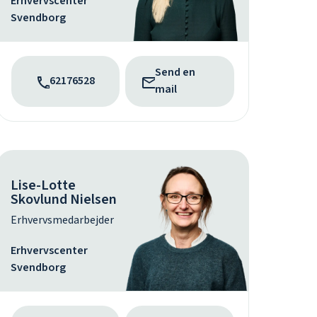
Erhvervscenter
Svendborg
Send en
62176528
mail
Lise-Lotte
Skovlund Nielsen
Erhvervsmedarbejder
Erhvervscenter
Svendborg