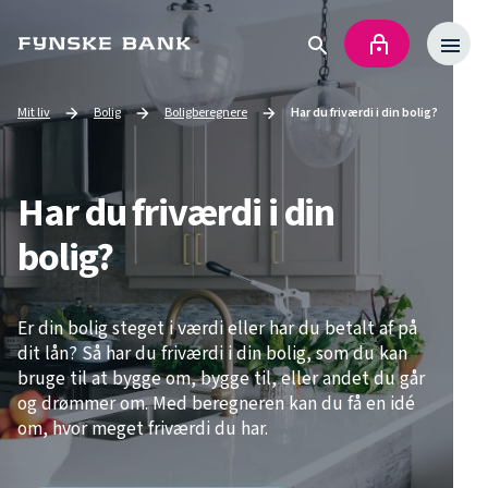
Mit liv
Bolig
Boligberegnere
Har du friværdi i din bolig?
Go to
Go to
Current page:
Har du friværdi i din
bolig?
Er din bolig steget i værdi eller har du betalt af på
dit lån? Så har du friværdi i din bolig, som du kan
bruge til at bygge om, bygge til, eller andet du går
og drømmer om. Med beregneren kan du få en idé
om, hvor meget friværdi du har.