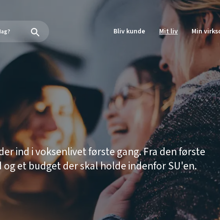
Bliv kunde
Mit liv
Min virk
r ind i voksenlivet første gang. Fra den første
hed og et budget der skal holde indenfor SU'en.