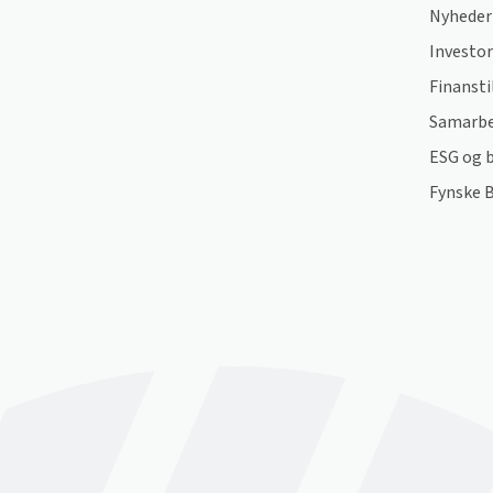
Nyheder
Investor
Finansti
Samarbe
ESG og 
Fynske 