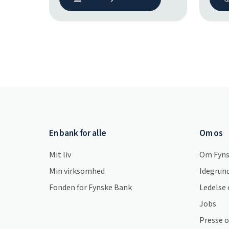
En bank for alle
Om os
Mit liv
Om Fyns
Min virksomhed
Idegrund
Fonden for Fynske Bank
Ledelse 
Jobs
Presse 