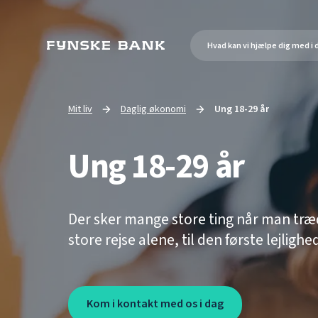
Mit liv
Daglig økonomi
Ung 18-29 år
Go to
Current page:
Ung 18-29 år
Der sker mange store ting når man træde
store rejse alene, til den første lejlig
Kom i kontakt med os i dag