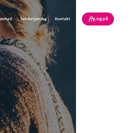
Log på
somhed
Selvbetjening
Kontakt