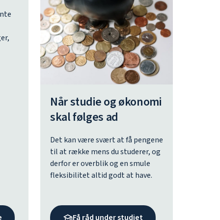
ente
er,
Når studie og økonomi
skal følges ad
Det kan være svært at få pengene
til at række mens du studerer, og
derfor er overblik og en smule
fleksibilitet altid godt at have.
e
Få råd under studiet