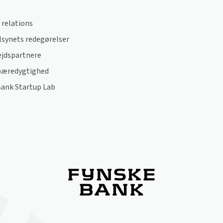
 relations
lsynets redegørelser
jdspartnere
bæredygtighed
Bank Startup Lab