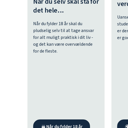
Når du selv skal stå for
ver
det hele...
Uanse
Når du fylder 18 år skal du
stude
pludselig selv til at tage ansvar
er de
for alt muligt praktisk i dit liv -
er go
og det kan være overvældende
for de fleste.
Når du fylder 18 år