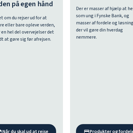
den på egen hånd
Der er masser af hjælp at h
som ung i Fynske Bank, og
t om du rejser ud for at
masser af fordele og løsning
re eller bare opleve verden,
der vil gøre din hverdag
r en hel del overvejelser det
nemmere.
dt at gøre sig før afrejsen.
Når du skal ud at rejse
Produkter og fordel