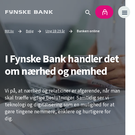
Mit liv
Bolig
Ung 18-29 år
Banken online
Go to
Go to
Current page:
I Fynske Bank handler det
om nærhed og nemhed
Vi på, at nærhed og relationer er afgørende, når man
skal træffe vigtige beslutninger. Samtidig ser vi
teknologi og digitalisering som en mulighed for at
gøre tingene nemmere, enklere og hurtigere for
dig.