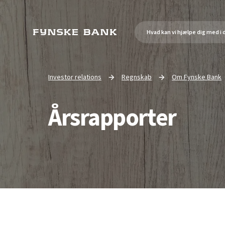
Investor relations
Regnskab
Om Fynske Bank
Go to
Go to
Current page:
Årsrapporter