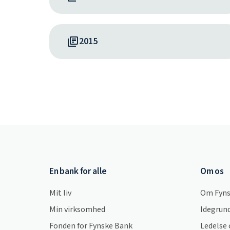
2015
En bank for alle
Om os
Mit liv
Om Fyns
Min virksomhed
Idegrund
Fonden for Fynske Bank
Ledelse 