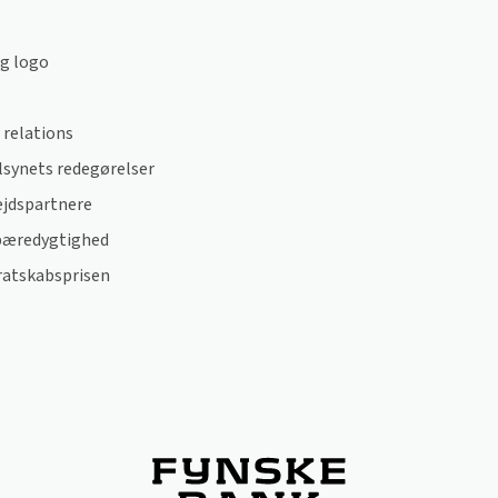
og logo
 relations
lsynets redegørelser
jdspartnere
bæredygtighed
tskabsprisen