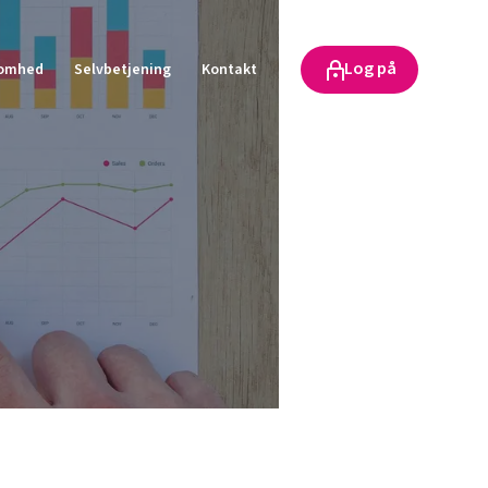
Log på
somhed
Selvbetjening
Kontakt