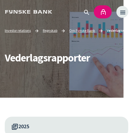
Investor relations
Regnskab
Om Fynske Bank
Vederlagsrappor
Go to
Go to
Current page:
Vederlagsrapporter
2025