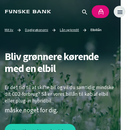
Mit liv
Daglig økonomi
Lån og kredit
Elbillån
Go to
Go to
Current page:
Bliv grønnere kørende
med en elbil
Er det tid til at skifte bil og vil du samtidig mindske
dit CO2-forbrug? Så er vores billån til køb af elbil
eller plug-in hybridbil
måske noget for dig.