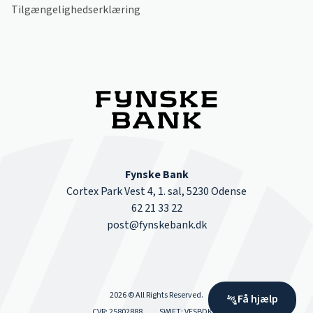
Tilgængelighedserklæring
Fynske Bank
Cortex Park Vest 4, 1. sal, 5230 Odense
62 21 33 22
post@fynskebank.dk
2026 © All Rights Reserved.
Få hjælp
CVR: 25802888
SWIFT: VESBDK22